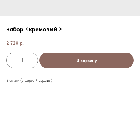
набор <кремовый >
2 720
р.
В корзину
2 связки (8 шаров + сердце )