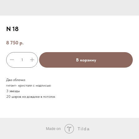
N 18
8 750
р.
В корзину
Два облачка
гигант- кристалл с надписью
3 звезды
20 шаров на дождике в потолок
Tilda
Made on