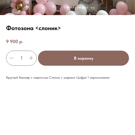
Фотозона <слоник>
9 900
р.
В корзину
Круглый баннер с надписью Слоник с шарами Цифра 1 аэромозаика